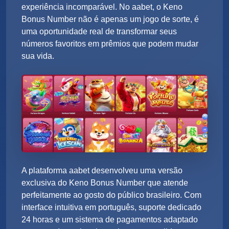
experiência incomparável. No aabet, o Keno
Bonus Number não é apenas um jogo de sorte, é
uma oportunidade real de transformar seus
números favoritos em prêmios que podem mudar
sua vida.
A plataforma aabet desenvolveu uma versão
exclusiva do Keno Bonus Number que atende
perfeitamente ao gosto do público brasileiro. Com
interface intuitiva em português, suporte dedicado
24 horas e um sistema de pagamentos adaptado