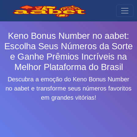
Keno Bonus Number no aabet:
Escolha Seus Números da Sorte
e Ganhe Prêmios Incríveis na
Melhor Plataforma do Brasil
Descubra a emoção do Keno Bonus Number
no aabet e transforme seus números favoritos
em grandes vitórias!