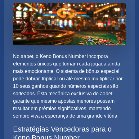
No aabet, o Keno Bonus Number incorpora
elementos únicos que tornam cada jogada ainda
mais emocionante. O sistema de bônus especial
pode dobrar, triplicar ou até mesmo multiplicar por
10 seus ganhos quando números especiais são
sorteados. Esta mecânica exclusiva do aabet
garante que mesmo apostas menores possam
resultar em prêmios significativos, mantendo
sempre viva a esperança de uma grande vitória.
Estratégias Vencedoras para o
Keno Bonus Number