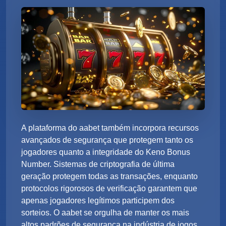
A plataforma do aabet também incorpora recursos
avançados de segurança que protegem tanto os
jogadores quanto a integridade do Keno Bonus
Number. Sistemas de criptografia de última
geração protegem todas as transações, enquanto
protocolos rigorosos de verificação garantem que
apenas jogadores legítimos participem dos
sorteios. O aabet se orgulha de manter os mais
altos padrões de segurança na indústria de jogos