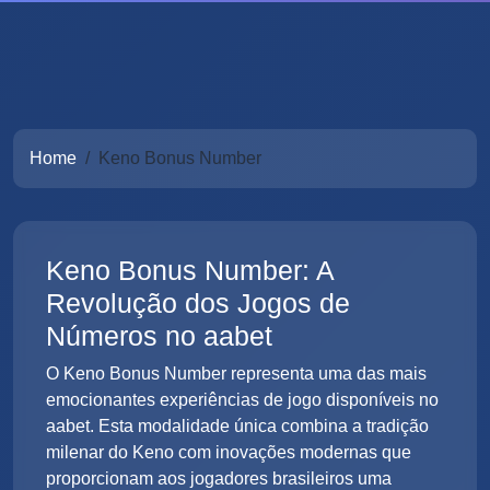
Home
Keno Bonus Number
Keno Bonus Number: A
Revolução dos Jogos de
Números no aabet
O Keno Bonus Number representa uma das mais
emocionantes experiências de jogo disponíveis no
aabet. Esta modalidade única combina a tradição
milenar do Keno com inovações modernas que
proporcionam aos jogadores brasileiros uma